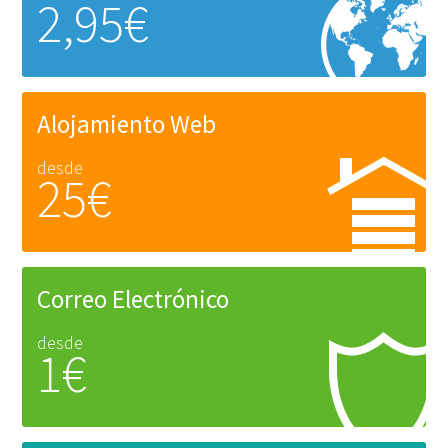
2,95€
Alojamiento Web
desde
25€
Correo Electrónico
desde
1€