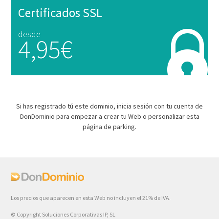
Certificados SSL
desde
4,95€
Si has registrado tú este dominio, inicia sesión con tu cuenta de
DonDominio para empezar a crear tu Web o personalizar esta
página de parking.
Los precios que aparecen en esta Web no incluyen el 21% de IVA.
© Copyright Soluciones Corporativas IP, SL